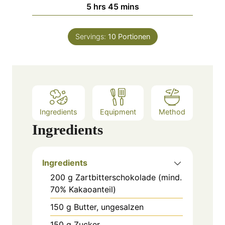
u
h
m
5
hrs
45
mins
e
r
o
i
s
s
u
n
Servings:
10
Portionen
r
u
s
t
e
s
Ingredients
Equipment
Method
Ingredients
Ingredients
200
g
Zartbitterschokolade (mind.
70% Kakaoanteil)
150
g
Butter, ungesalzen
150
g
Zucker