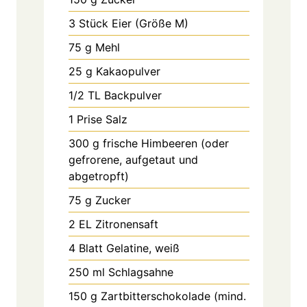
3
Stück
Eier (Größe M)
75
g
Mehl
25
g
Kakaopulver
1/2
TL
Backpulver
1
Prise
Salz
300
g
frische Himbeeren (oder
gefrorene, aufgetaut und
abgetropft)
75
g
Zucker
2
EL
Zitronensaft
4
Blatt
Gelatine, weiß
250
ml
Schlagsahne
150
g
Zartbitterschokolade (mind.