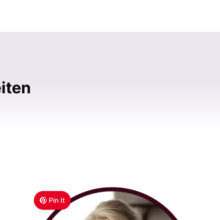
iten
Pin It