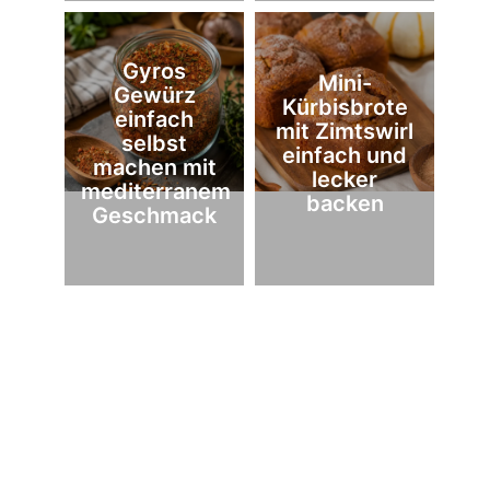
Gyros
Mini-
Gewürz
Kürbisbrote
einfach
mit Zimtswirl
selbst
einfach und
machen mit
lecker
mediterranem
backen
Geschmack