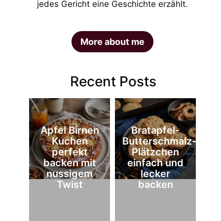
jedes Gericht eine Geschichte erzählt.
More about me
Recent Posts
Apfel Birnen
Bratapfel-
Kuchen
Butterschmalz-
perfekt
Plätzchen
backen mit
einfach und
nussigem
lecker
Twist
backen