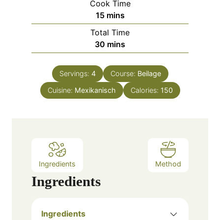
Cook Time
n
m
15
mins
u
i
Total Time
t
n
m
30
mins
e
u
i
s
t
n
e
Servings:
4
Course:
Beilage
u
s
Cuisine:
Mexikanisch
t
Calories:
150
e
s
Ingredients
Method
Ingredients
Ingredients