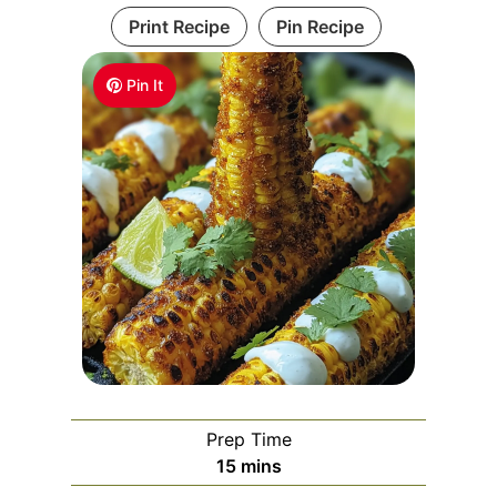
Print Recipe
Pin Recipe
Pin It
Prep Time
m
15
mins
i