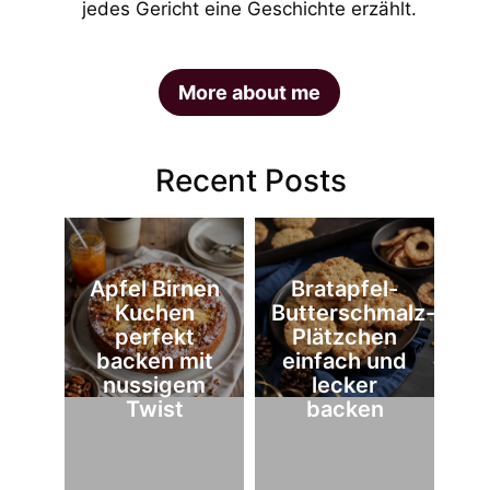
jedes Gericht eine Geschichte erzählt.
More about me
Recent Posts
Apfel Birnen
Bratapfel-
Kuchen
Butterschmalz-
perfekt
Plätzchen
backen mit
einfach und
nussigem
lecker
Twist
backen