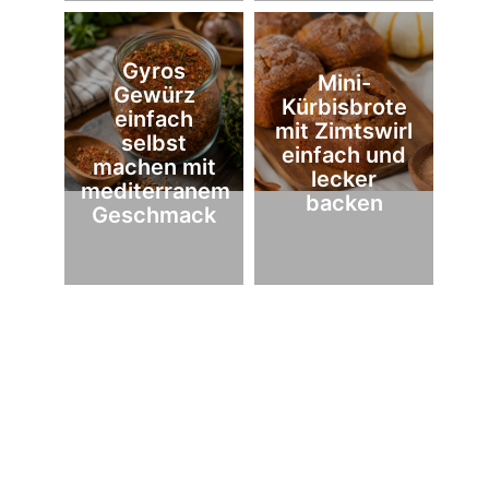
Gyros
Mini-
Gewürz
Kürbisbrote
einfach
mit Zimtswirl
selbst
einfach und
machen mit
lecker
mediterranem
backen
Geschmack