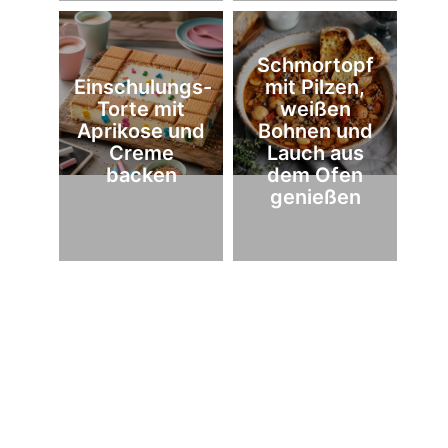
Schmortopf
Einschulungs-
mit Pilzen,
Torte mit
weißen
Aprikose und
Bohnen und
Creme
Lauch aus
backen
dem Ofen
genießen