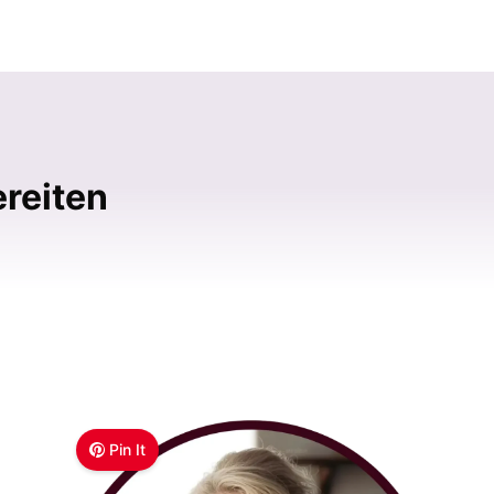
reiten
Pin It