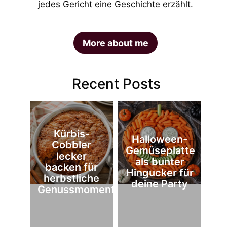
jedes Gericht eine Geschichte erzählt.
More about me
Recent Posts
Kürbis-
Halloween-
Cobbler
Gemüseplatte
lecker
als bunter
backen für
Hingucker für
herbstliche
deine Party
Genussmomente