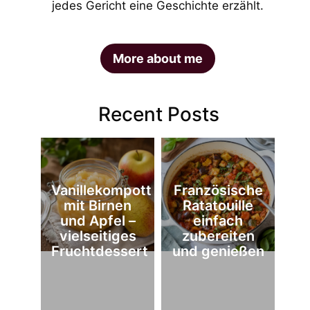
jedes Gericht eine Geschichte erzählt.
More about me
Recent Posts
Vanillekompott
Französische
mit Birnen
Ratatouille
und Apfel –
einfach
vielseitiges
zubereiten
Fruchtdessert
und genießen