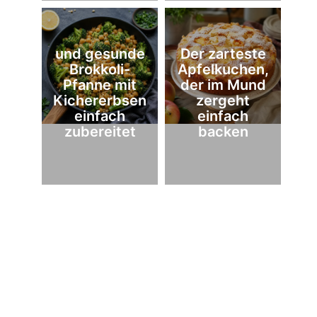
und gesunde
Der zarteste
Brokkoli-
Apfelkuchen,
Pfanne mit
der im Mund
Kichererbsen
zergeht
einfach
einfach
zubereitet
backen