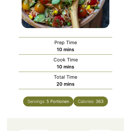
Prep Time
m
10
mins
i
Cook Time
n
m
10
mins
u
i
Total Time
t
n
m
20
mins
e
u
i
s
t
n
e
Servings:
5
Portionen
Calories:
363
u
s
t
e
s