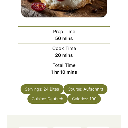
Prep Time
m
50
mins
i
Cook Time
n
m
20
mins
u
i
Total Time
t
n
h
m
1
hr
10
mins
e
u
o
i
s
t
u
n
e
Servings:
24
Bites
Course:
Aufschnitt
r
u
s
Cuisine:
Deutsch
t
Calories:
100
e
s