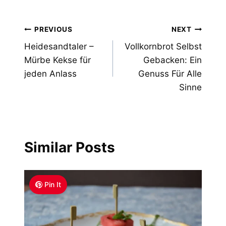
Post
PREVIOUS
NEXT
Heidesandtaler –
Vollkornbrot Selbst
navigation
Mürbe Kekse für
Gebacken: Ein
jeden Anlass
Genuss Für Alle
Sinne
Similar Posts
Pin It