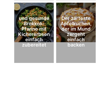
und gesunde
Der zarteste
Brokkoli-
Apfelkuchen,
Pfanne mit
der im Mund
Kichererbsen
zergeht
einfach
einfach
zubereitet
backen