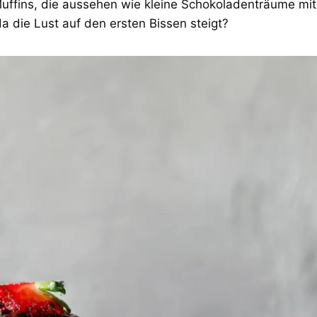
 Muffins, die aussehen wie kleine Schokoladenträume mit
da die Lust auf den ersten Bissen steigt?