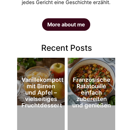
jedes Gericht eine Geschichte erzählt.
More about me
Recent Posts
Vanillekompott
Französische
mit Birnen
Ratatouille
und Apfel –
einfach
vielseitiges
zubereiten
Fruchtdessert
und genießen