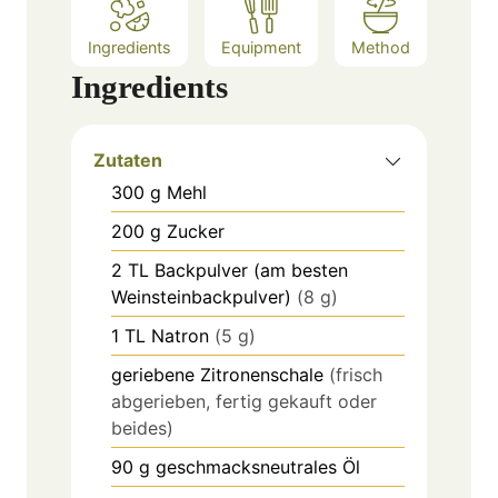
Ingredients
Equipment
Method
Ingredients
Zutaten
300
g
Mehl
200
g
Zucker
2
TL
Backpulver (am besten
Weinsteinbackpulver)
(8 g)
1
TL
Natron
(5 g)
geriebene Zitronenschale
(frisch
abgerieben, fertig gekauft oder
beides)
90
g
geschmacksneutrales Öl