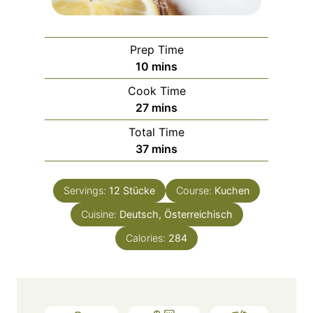
Prep Time
m
10
mins
i
Cook Time
n
m
27
mins
u
i
Total Time
t
n
m
37
mins
e
u
i
s
t
n
e
Servings:
12
Stücke
Course:
Kuchen
u
s
Cuisine:
Deutsch, Österreichisch
t
e
Calories:
284
s