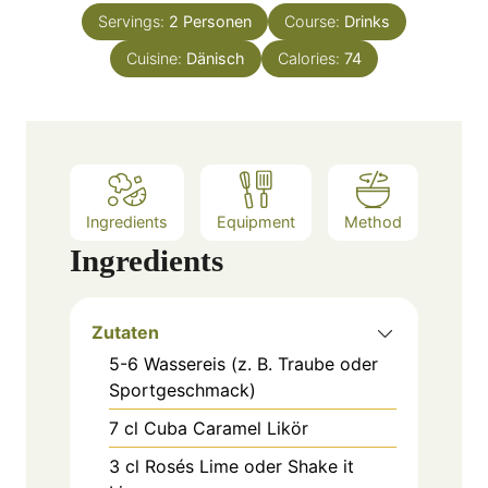
n
e
Servings:
2
Personen
Course:
Drinks
u
s
Cuisine:
Dänisch
t
Calories:
74
e
s
Ingredients
Equipment
Method
Ingredients
Zutaten
5-6
Wassereis (z. B. Traube oder
Sportgeschmack)
7
cl
Cuba Caramel Likör
3
cl
Rosés Lime oder Shake it