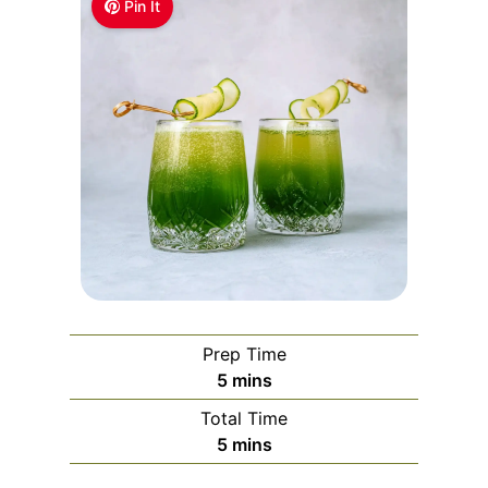
Pin It
Prep Time
m
5
mins
i
Total Time
n
m
5
mins
u
i
t