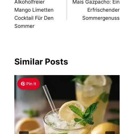
Alkoholfreier
Mais Gazpacho: Ein
navigation
Mango Limetten
Erfrischender
Cocktail Für Den
Sommergenuss
Sommer
Similar Posts
Pin It