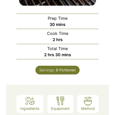
Prep Time
m
30
mins
i
Cook Time
n
h
2
hrs
u
o
Total Time
t
u
h
m
2
hrs
30
mins
e
r
o
i
s
s
u
n
Servings:
8
Portionen
r
u
s
t
e
s
Ingredients
Equipment
Method