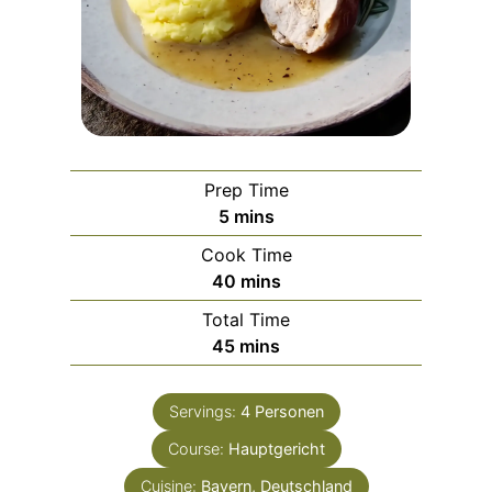
Prep Time
m
5
mins
i
Cook Time
n
m
40
mins
u
i
Total Time
t
n
m
45
mins
e
u
i
s
t
n
e
Servings:
4
Personen
u
s
Course:
Hauptgericht
t
e
Cuisine:
Bayern, Deutschland