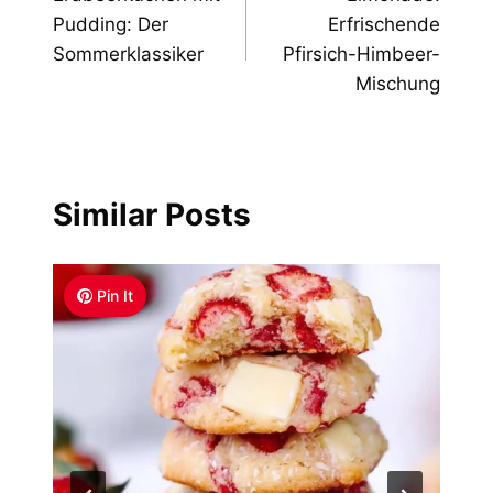
navigation
Pudding: Der
Erfrischende
Sommerklassiker
Pfirsich-Himbeer-
Mischung
Similar Posts
Pin It