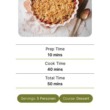
Prep Time
m
10
mins
i
Cook Time
n
m
40
mins
u
i
Total Time
t
n
m
50
mins
e
u
i
s
t
n
e
Servings:
5
Personen
Course:
Dessert
u
s
t