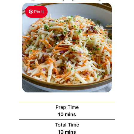
Pin It
Prep Time
m
10
mins
i
Total Time
n
m
10
mins