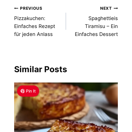
Post
PREVIOUS
NEXT
Pizzakuchen:
Spaghettieis
navigation
Einfaches Rezept
Tiramisu – Ein
für jeden Anlass
Einfaches Dessert
Similar Posts
Pin It