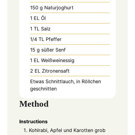
150
g
Naturjoghurt
1
EL
Öl
1
TL
Salz
1/4
TL
Pfeffer
15
g
süßer Senf
1
EL
Weißweinessig
2
EL
Zitronensaft
Etwas
Schnittlauch, in Röllchen
geschnitten
Method
Instructions
Kohlrabi, Apfel und Karotten grob