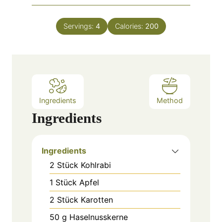
u
i
t
n
e
Servings:
4
Calories:
200
u
s
t
e
s
Ingredients
Method
Ingredients
Ingredients
2
Stück
Kohlrabi
1
Stück
Apfel
2
Stück
Karotten
50
g
Haselnusskerne