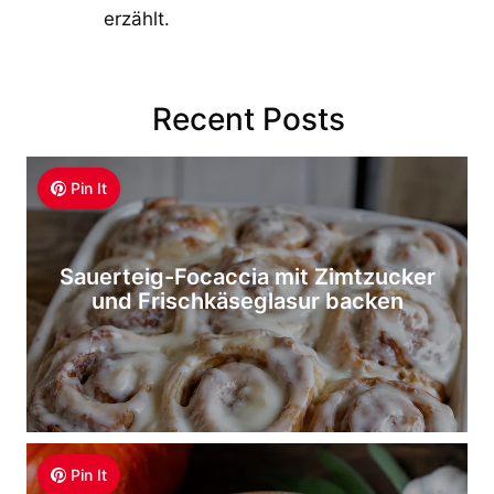
erzählt.
Recent Posts
Pin It
Sauerteig-Focaccia mit Zimtzucker
und Frischkäseglasur backen
Pin It