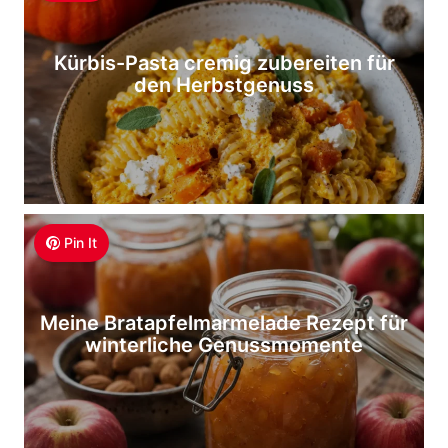
Kürbis-Pasta cremig zubereiten für
den Herbstgenuss
Pin It
Meine Bratapfelmarmelade Rezept für
winterliche Genussmomente