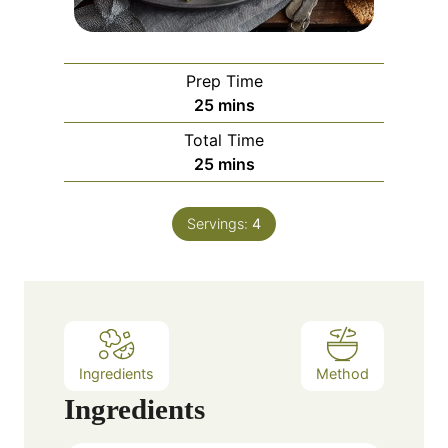
Prep Time
m
25
mins
i
Total Time
n
m
25
mins
u
i
t
n
e
Servings:
4
u
s
t
e
s
Ingredients
Method
Ingredients