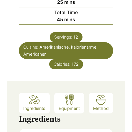
m
25
mins
u
i
Total Time
t
n
m
45
mins
e
u
i
s
t
n
e
Servings:
12
u
s
Cuisine:
Amerikanische, kalorienarme
t
Amerikaner
e
s
Calories:
172
Ingredients
Equipment
Method
Ingredients