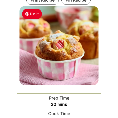
Pin It
Prep Time
m
20
mins
i
Cook Time
n