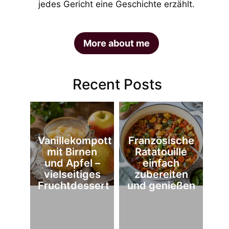
jedes Gericht eine Geschichte erzählt.
More about me
Recent Posts
Vanillekompott
Französische
mit Birnen
Ratatouille
und Apfel –
einfach
vielseitiges
zubereiten
Fruchtdessert
und genießen