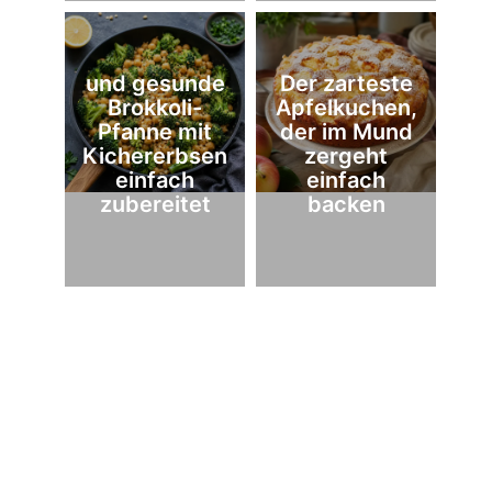
und gesunde
Der zarteste
Brokkoli-
Apfelkuchen,
Pfanne mit
der im Mund
Kichererbsen
zergeht
einfach
einfach
zubereitet
backen