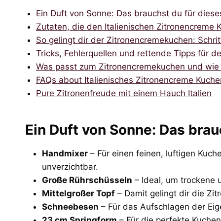
Ein Duft von Sonne: Das brauchst du für dies
Zutaten, die den Italienischen Zitronencrem
So gelingt dir der Zitronencremekuchen: Schritt
Tricks, Fehlerquellen und rettende Tipps für
Was passt zum Zitronencremekuchen und wie d
FAQs about Italienisches Zitronencreme Kuche
Pure Zitronenfreude mit einem Hauch Italien
Ein Duft von Sonne: Das brau
Handmixer
– Für einen feinen, luftigen Kuc
unverzichtbar.
Große Rührschüsseln
– Ideal, um trockene 
Mittelgroßer Topf
– Damit gelingt dir die Z
Schneebesen
– Für das Aufschlagen der Eig
23 cm Springform
– Für die perfekte Kuche