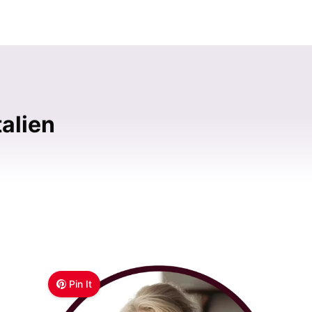
alien
Pin It