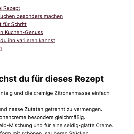
es Rezept
e Kuchen besonders machen
 für Schritt
 den Kuchen-Genuss
u ihn variieren kannst
n
chst du für dieses Rezept
henteig und die cremige Zitronenmasse einfach
und nasse Zutaten getrennt zu vermengen.
itronencreme besonders gleichmäßig.
elb-Mischung und für eine seidig-glatte Creme.
nform mit schönen, sauberen Stücken.