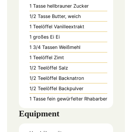
1
Tasse
hellbrauner Zucker
1/2
Tasse
Butter, weich
1
Teelöffel
Vanilleextrakt
1
großes Ei
Ei
1 3/4
Tassen
Weißmehl
1
Teelöffel
Zimt
1/2
Teelöffel
Salz
1/2
Teelöffel
Backnatron
1/2
Teelöffel
Backpulver
1
Tasse
fein gewürfelter Rhabarber
Equipment