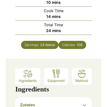
m
10
mins
i
Cook Time
n
m
14
mins
u
i
Total Time
t
n
m
24
mins
e
u
i
s
t
n
e
Servings:
24
Kekse
Calories:
106
u
s
t
e
s
Ingredients
Equipment
Method
Ingredients
Zutaten