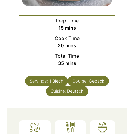
Prep Time
m
15
mins
i
Cook Time
n
m
20
mins
u
i
Total Time
t
n
m
35
mins
e
u
i
s
t
n
e
Servings:
1
Blech
Course:
Gebäck
u
s
Cuisine:
t
Deutsch
e
s