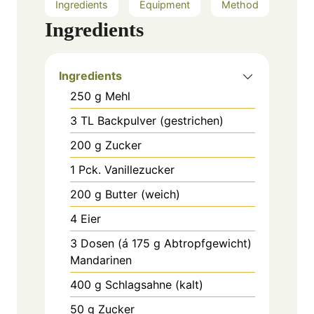
Ingredients
Equipment
Method
Ingredients
Ingredients
250
g
Mehl
3
TL
Backpulver (gestrichen)
200
g
Zucker
1
Pck.
Vanillezucker
200
g
Butter (weich)
4
Eier
3
Dosen (á 175 g Abtropfgewicht)
Mandarinen
400
g
Schlagsahne (kalt)
50
g
Zucker