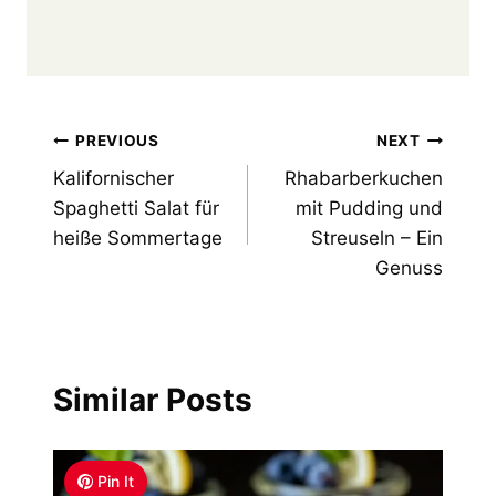
Post
PREVIOUS
NEXT
Kalifornischer
Rhabarberkuchen
navigation
Spaghetti Salat für
mit Pudding und
heiße Sommertage
Streuseln – Ein
Genuss
Similar Posts
Pin It