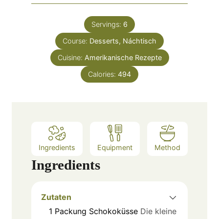
u
i
t
n
e
Servings:
6
u
s
Course:
Desserts, Náchtisch
t
e
Cuisine:
Amerikanische Rezepte
s
Calories:
494
Ingredients
Equipment
Method
Ingredients
Zutaten
1
Packung
Schokoküsse
Die kleine