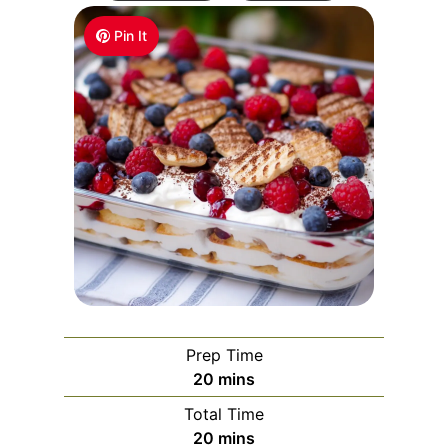
Pin It
Prep Time
m
20
mins
i
Total Time
n
m
20
mins