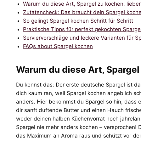
Warum du diese Art, Spargel zu kochen, lieben
Zutatencheck: Das braucht dein Spargel koch
So gelingt Spargel kochen Schritt für Schritt
Praktische Tipps für perfekt gekochten Sparge
Serviervorschläge und leckere Varianten für S
FAQs about Spargel kochen
Warum du diese Art, Spargel 
Du kennst das: Der erste deutsche Spargel ist da,
dich kaum ran, weil Spargel kochen angeblich sch
anders. Hier bekommst du Spargel so hin, dass er 
dir sanft duftende Butter und einen Hauch frisch
weder deinen halben Küchenvorrat noch jahrelan
Spargel nie mehr anders kochen – versprochen! D
das Maximum an Aroma raus und schützt vor dem 