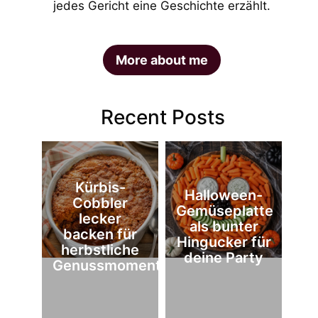
jedes Gericht eine Geschichte erzählt.
More about me
Recent Posts
Kürbis-
Halloween-
Cobbler
Gemüseplatte
lecker
als bunter
backen für
Hingucker für
herbstliche
deine Party
Genussmomente