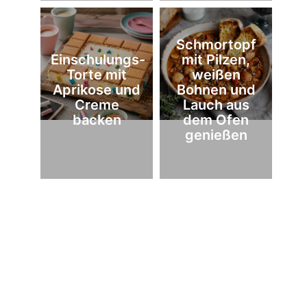
Schmortopf
Einschulungs-
mit Pilzen,
Torte mit
weißen
Aprikose und
Bohnen und
Creme
Lauch aus
backen
dem Ofen
genießen