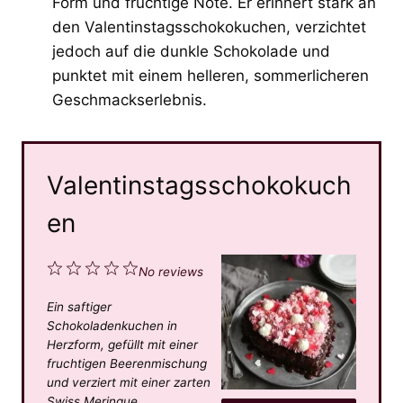
Form und fruchtige Note. Er erinnert stark an
den Valentinstagsschokokuchen, verzichtet
jedoch auf die dunkle Schokolade und
punktet mit einem helleren, sommerlicheren
Geschmackserlebnis.
Valentinstagsschokokuch
en
1
2
3
4
5
No reviews
S
S
S
S
S
Ein saftiger
t
t
t
t
t
Schokoladenkuchen in
a
a
a
a
a
Herzform, gefüllt mit einer
fruchtigen Beerenmischung
r
r
r
r
r
und verziert mit einer zarten
s
s
s
s
Swiss Meringue