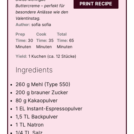
PRINT RECIPE
Buttercreme – perfekt für
besondere Anlässe wie den
Valentinstag.
Author:
sofia sofia
Prep
Cook
Total
Time:
30
Time:
35
Time:
65
Minuten
Minuten
Minuten
Yield:
1 Kuchen (ca. 12 Stücke)
Ingredients
260 g Mehl (Type 550)
200 g brauner Zucker
80 g Kakaopulver
1 EL Instant-Espressopulver
1,5 TL Backpulver
1 TL Natron
1/4 TL Salz