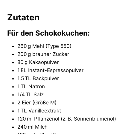
Zutaten
Für den Schokokuchen:
260 g Mehl (Type 550)
200 g brauner Zucker
80 g Kakaopulver
1 EL Instant-Espressopulver
1,5 TL Backpulver
1 TL Natron
1/4 TL Salz
2 Eier (Größe M)
1 TL Vanilleextrakt
120 ml Pflanzenöl (z. B. Sonnenblumenöl)
240 ml Milch