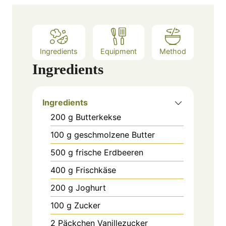
s
Ingredients
Equipment
Method
Ingredients
Ingredients
200
g
Butterkekse
100
g
geschmolzene Butter
500
g
frische Erdbeeren
400
g
Frischkäse
200
g
Joghurt
100
g
Zucker
2
Päckchen
Vanillezucker