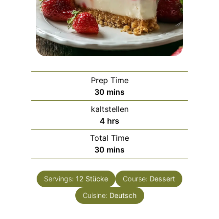
Prep Time
m
30
mins
i
kaltstellen
n
h
4
hrs
u
o
Total Time
t
u
m
30
mins
e
r
i
s
s
n
Servings:
12
Stücke
Course:
Dessert
u
Cuisine:
t
Deutsch
e