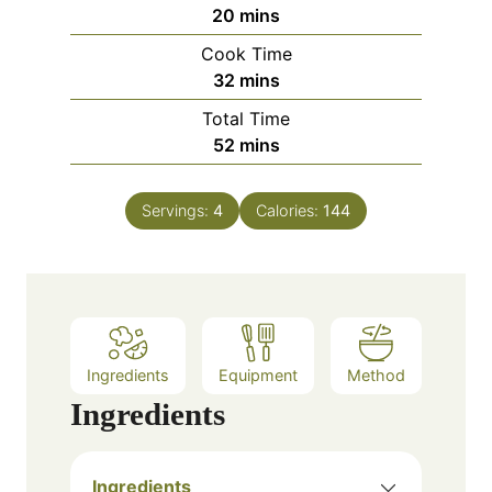
m
20
mins
i
Cook Time
n
m
32
mins
u
i
Total Time
t
n
m
52
mins
e
u
i
s
t
n
e
Servings:
4
Calories:
144
u
s
t
e
s
Ingredients
Equipment
Method
Ingredients
Ingredients