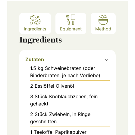
e
s
Ingredients
Equipment
Method
Ingredients
Zutaten
1.5
kg
Schweinebraten (oder
Rinderbraten, je nach Vorliebe)
2
Esslöffel
Olivenöl
3
Stück
Knoblauchzehen, fein
gehackt
2
Stück
Zwiebeln, in Ringe
geschnitten
1
Teelöffel
Paprikapulver