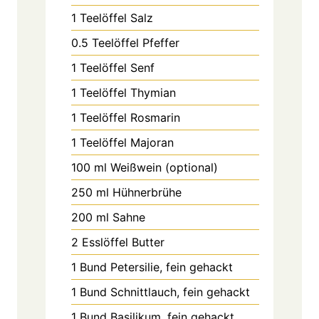
1
Teelöffel
Salz
0.5
Teelöffel
Pfeffer
1
Teelöffel
Senf
1
Teelöffel
Thymian
1
Teelöffel
Rosmarin
1
Teelöffel
Majoran
100
ml
Weißwein (optional)
250
ml
Hühnerbrühe
200
ml
Sahne
2
Esslöffel
Butter
1
Bund
Petersilie, fein gehackt
1
Bund
Schnittlauch, fein gehackt
1
Bund
Basilikum, fein gehackt