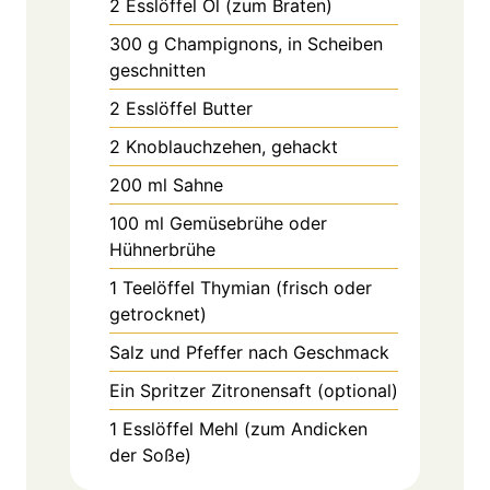
2
Esslöffel
Öl (zum Braten)
300
g
Champignons, in Scheiben
geschnitten
2
Esslöffel
Butter
2
Knoblauchzehen, gehackt
200
ml
Sahne
100
ml
Gemüsebrühe oder
Hühnerbrühe
1
Teelöffel
Thymian (frisch oder
getrocknet)
Salz und Pfeffer nach Geschmack
Ein Spritzer Zitronensaft (optional)
1
Esslöffel
Mehl (zum Andicken
der Soße)