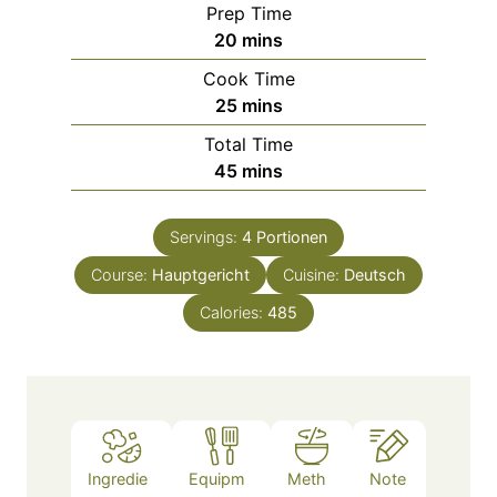
Prep Time
m
20
mins
i
Cook Time
n
m
25
mins
u
i
Total Time
t
n
m
45
mins
e
u
i
s
t
n
e
Servings:
4
Portionen
u
s
Course:
Hauptgericht
t
Cuisine:
Deutsch
e
Calories:
485
s
Ingredie
Equipm
Meth
Note