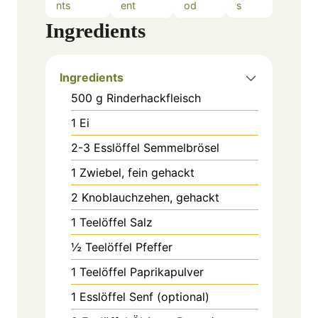
nts
ent
od
s
Ingredients
Ingredients
500
g
Rinderhackfleisch
1
Ei
2-3
Esslöffel
Semmelbrösel
1
Zwiebel, fein gehackt
2
Knoblauchzehen, gehackt
1
Teelöffel
Salz
½
Teelöffel
Pfeffer
1
Teelöffel
Paprikapulver
1
Esslöffel
Senf (optional)