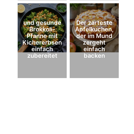
und gesunde
Der zarteste
Brokkoli-
Apfelkuchen,
Pfanne mit
der im Mund
Kichererbsen
zergeht
einfach
einfach
zubereitet
backen