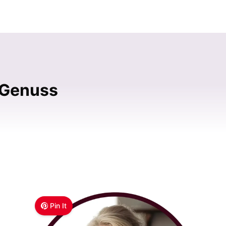
 Genuss
Pin It