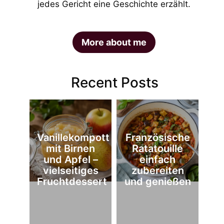
jedes Gericht eine Geschichte erzählt.
More about me
Recent Posts
Vanillekompott
Französische
mit Birnen
Ratatouille
und Apfel –
einfach
vielseitiges
zubereiten
Fruchtdessert
und genießen