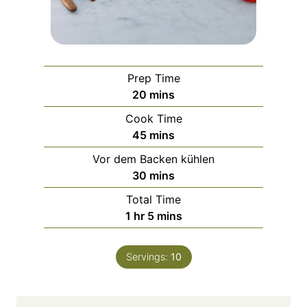
Prep Time
m
20
mins
i
Cook Time
n
m
45
mins
u
i
Vor dem Backen kühlen
t
n
m
30
mins
e
u
i
s
Total Time
t
n
h
m
1
hr
5
mins
e
u
o
i
s
t
u
n
e
Servings:
10
r
u
s
t
e