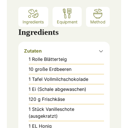
s
Ingredients
Equipment
Method
Ingredients
Zutaten
1
Rolle
Blätterteig
10
große
Erdbeeren
1
Tafel
Vollmilchschokolade
1
Ei (Schale abgewaschen)
120
g
Frischkäse
1
Stück
Vanilleschote
(ausgekratzt)
1
EL
Honig